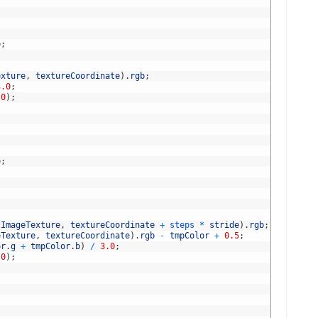
e
;
exture
,
textureCoordinate
)
.
rgb
;
3.0
;
.0
)
;
e
;
tImageTexture
,
textureCoordinate
+
steps *
stride
)
.
rgb
;
eTexture
,
textureCoordinate
)
.
rgb
-
tmpColor
+
0.5
;
or
.
g
+
tmpColor
.
b
)
/
3.0
;
.0
)
;