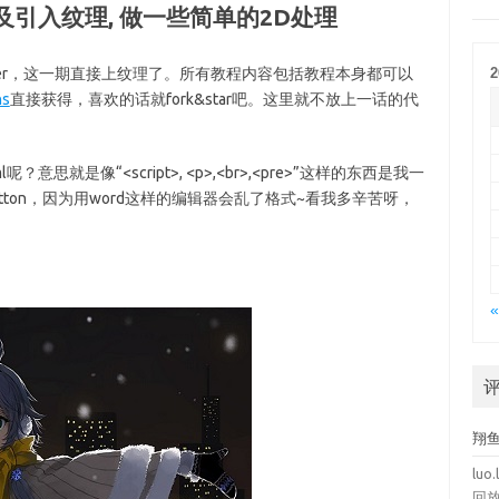
以及引入纹理, 做一些简单的2D处理
ader，这一期直接上纹理了。所有教程内容包括教程本身都可以
2
ns
直接获得，喜欢的话就fork&star吧。这里就不放上一话的代
思就是像“<script>, <p>,<br>,<pre>”这样的东西是我一
utton，因为用word这样的编辑器会乱了格式~看我多辛苦呀，
«
翔
luo.
回放