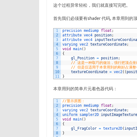
这个过程异常轻松，我们就直接写完吧。
首先我们必须要有shader 代码, 本章用到
1
precision 
mediump 
float
;
2
attribute 
vec4 
position
;
3
attribute 
vec4 
inputTextureCoordin
4
varying 
vec2 
textureCoordinate
;
5
void
main
(
)
6
{
7
gl_Position
=
position
;
8
// 这是一种取巧的做法，强行把顶点
9
// 但是仅适用于本章用到的刚好占满整个
10
textureCoordinate
=
vec2
(
(
posi
11
}
本章用到的简单片元着色器代码：
1
//显示原图：
2
precision 
mediump 
float
;
3
varying 
vec2 
textureCoordinate
;
4
uniform 
sampler2D 
inputImageTextur
5
void
main
(
)
6
{
7
gl_FragColor
=
texture2D
(
input
8
}