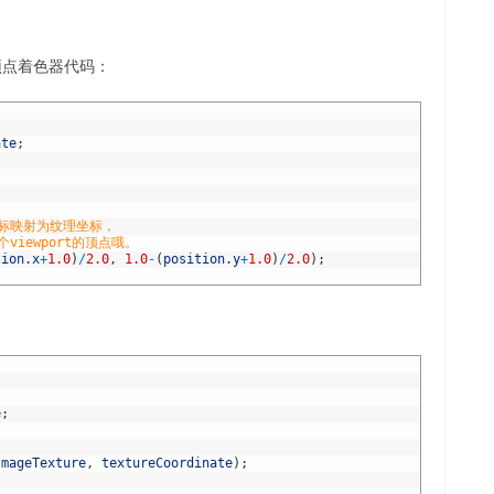
的顶点着色器代码：
ate
;
坐标映射为纹理坐标，
viewport的顶点哦。
tion
.
x
+
1.0
)
/
2.0
,
1.0
-
(
position
.
y
+
1.0
)
/
2.0
)
;
e
;
ImageTexture
,
textureCoordinate
)
;