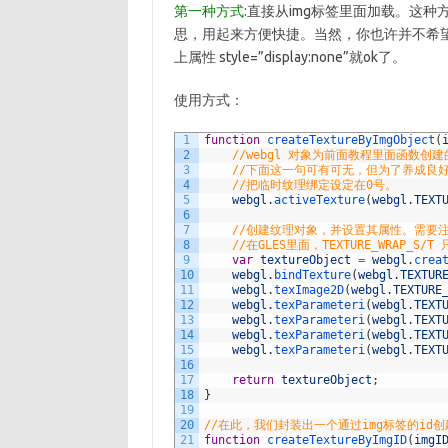
第一种方式:
直接从img标签里面加载。这种方式
思，用起来方便快捷。当然，你也许并不希望
上属性 style=”display:none”就ok了。
使用方式：
1
function
createTextureByImgObject
(
2
//webgl 对象为前面教程里面函数创建
3
//下面这一句可有可无，但为了养成良
4
//把临时纹理绑定设定在0号。
5
webgl
.
activeTexture
(
webgl
.
TEXT
6
7
//创建纹理对象，并设置其属性。需要
8
//在GLES里面，TEXTURE_WRAP_S
9
var
textureObject
=
webgl
.
crea
10
webgl
.
bindTexture
(
webgl
.
TEXTUR
11
webgl
.
texImage2D
(
webgl
.
TEXTURE
12
webgl
.
texParameteri
(
webgl
.
TEXT
13
webgl
.
texParameteri
(
webgl
.
TEXT
14
webgl
.
texParameteri
(
webgl
.
TEXT
15
webgl
.
texParameteri
(
webgl
.
TEXT
16
17
return
textureObject
;
18
}
19
20
//在此，我们封装出一个通过img标签的id
21
function
createTextureByImgID
(
imgI