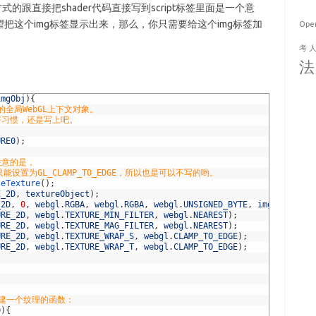
的跟直接把shader代码直接写到script标签里面是一个意
把这个img标签显示出来，那么，你只需要给这个img标签加
Ope
考
法
imgObj
)
{
的全局WebGL上下文对象。
好习惯，还是写上吧。
URE0
)
;
注意的是，
/T 只能设置为GL_CLAMP_TO_EDGE，所以也是可以不写的哟。
teTexture
(
)
;
E_2D
,
textureObject
)
;
_2D
,
0
,
webgl
.
RGBA
,
webgl
.
RGBA
,
webgl
.
UNSIGNED_BYTE
,
imgObj
)
;
URE_2D
,
webgl
.
TEXTURE_MIN_FILTER
,
webgl
.
NEAREST
)
;
URE_2D
,
webgl
.
TEXTURE_MAG_FILTER
,
webgl
.
NEAREST
)
;
URE_2D
,
webgl
.
TEXTURE_WRAP_S
,
webgl
.
CLAMP_TO_EDGE
)
;
URE_2D
,
webgl
.
TEXTURE_WRAP_T
,
webgl
.
CLAMP_TO_EDGE
)
;
创建一个纹理的函数：
D
)
{