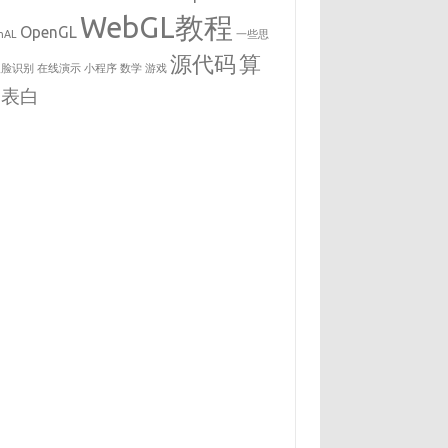
WebGL教程
OpenGL
nAL
一些思
源代码
算
人脸识别
在线演示
小程序
数学
游戏
表白