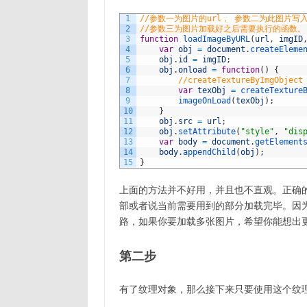
1
//参数一为图片的url， 参数二为此图片写入
2
//参数三为图片加载好之后需要执行的函数。
3
function
loadImageByURL
(
url
,
imgID
4
var
obj
=
document
.
createEleme
5
obj
.
id
=
imgID
;
6
obj
.
onload
=
function
(
)
{
7
//createTextureByImgOb
8
var
texObj
=
createTexture
9
imageOnLoad
(
texObj
)
;
10
}
11
obj
.
src
=
url
;
12
obj
.
setAttribute
(
"style"
,
"dis
13
var
body
=
document
.
getElement
14
body
.
appendChild
(
obj
)
;
15
}
上面的方法并不好用，并且也不直观。正确
部或者说当前需要用到的部分加载完毕。因为
路，如果你要加载多张图片，希望你能想出
第二步
有了纹理对象，那么接下来只要使用这个纹理对象，