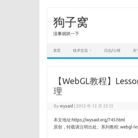
Skip
to
content
狗子窝
没事就吠一下
首页
技术交流
日志/心情
关
【WebGL教程】Les
理
By
wysaid
|
2013 年 12 月 23 日
本文地址:https://wysaid.org/745.html
原创，转载请注明出处。系列教程: webgl-lesson