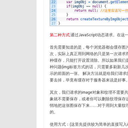
22
var
imgObj
=
document
.
getEleme
23
if
(
imgObj
==
null
)
{
24
return
null
;
//这里应该写一
25
}
26
return
createTextureByImgObjec
27
}
第二种方式:
通过JavaScript动态请求。
首先需要知道的是，每个浏览器都会缓存图
次，实际上真正用到网络的只是第一次请求而已。
种缓存，只能打开设置清除。所以如果我们是
种问题(img标签方式的话，只需要多刷新几
示的前面的一张。 解决方法就是给我们请求
要去掉，毕竟有缓存对于服务器来说是好事
其次，我们请求的image对象和纹理不需要
象就不需要保存，或者你可以删除纹理保存这个
悄地把这张图保存下来……对于用到大量纹
的。
使用方式：(这里先提供较为简单的直接写入im