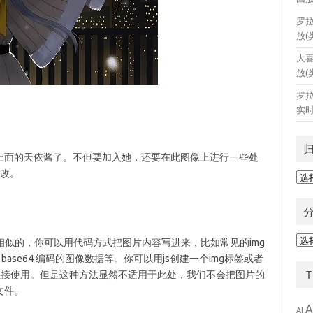
罗
放(
大
放(
罗
实时
上面的天依酱了。不但要加入她，还要在此图像上进行一些处
更改。
归
档
分
很相似的，你可以用代码方式把图片内容写进来，比如常见的img
类
e64 + base64 编码的图像数据等。你可以用js创建一个img标签或者
去直接使用。但是这种方法显然不适用于此处，我们不会把图片的
文件。
A
AI