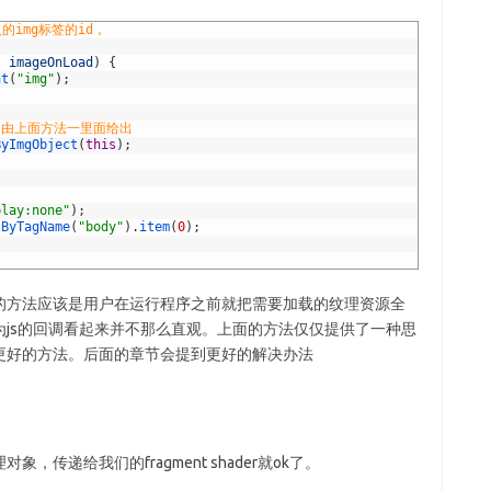
的img标签的id，
,
imageOnLoad
)
{
nt
(
"img"
)
;
ject 由上面方法一里面给出
ByImgObject
(
this
)
;
play:none"
)
;
sByTagName
(
"body"
)
.
item
(
0
)
;
的方法应该是用户在运行程序之前就把需要加载的纹理资源全
js的回调看起来并不那么直观。上面的方法仅仅提供了一种思
更好的方法。后面的章节会提到更好的解决办法
传递给我们的fragment shader就ok了。