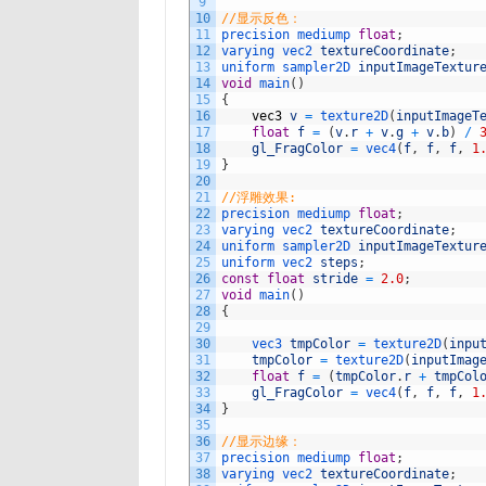
9
10
//显示反色：
11
precision 
mediump 
float
;
12
varying 
vec2 
textureCoordinate
;
13
uniform 
sampler2D 
inputImageTextur
14
void
main
(
)
15
{
16
vec3
v
=
texture2D
(
inputImageT
17
float
f
=
(
v
.
r
+
v
.
g
+
v
.
b
)
/
18
gl_FragColor
=
vec4
(
f
,
f
,
f
,
1
19
}
20
21
//浮雕效果:
22
precision 
mediump 
float
;
23
varying 
vec2 
textureCoordinate
;
24
uniform 
sampler2D 
inputImageTextur
25
uniform 
vec2 
steps
;
26
const
float
stride
=
2.0
;
27
void
main
(
)
28
{
29
30
vec3 
tmpColor
=
texture2D
(
inpu
31
tmpColor
=
texture2D
(
inputImag
32
float
f
=
(
tmpColor
.
r
+
tmpCol
33
gl_FragColor
=
vec4
(
f
,
f
,
f
,
1
34
}
35
36
//显示边缘：
37
precision 
mediump 
float
;
38
varying 
vec2 
textureCoordinate
;