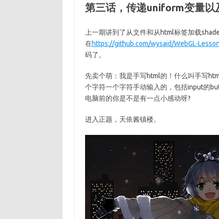
第三话，传递uniform变量
上一期讲到了从文件和从html标签加载sh
在
https://github.com/wysaid/WebGL-Lesso
码了。
先卖个萌：我是手写html的！什么叫手写html呢？意
个字符一个字符手动输入的，包括input的b
电脑前的你是不是有一点小感动呀?
进入正题，天依酱镇楼。