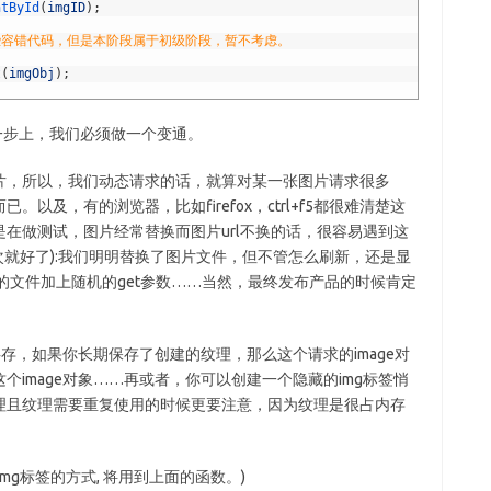
ntById
(
imgID
)
;
些容错代码，但是本阶段属于初级阶段，暂不考虑。
t
(
imgObj
)
;
在这一步上，我们必须做一个变通。
片，所以，我们动态请求的话，就算对某一张图片请求很多
以及，有的浏览器，比如firefox，ctrl+f5都很难清楚这
在做测试，图片经常替换而图片url不换的话，很容易遇到这
次就好了):我们明明替换了图片文件，但不管怎么刷新，还是显
的文件加上随机的get参数……当然，最终发布产品的时候肯定
。
共存，如果你长期保存了创建的纹理，那么这个请求的image对
image对象……再或者，你可以创建一个隐藏的img标签悄
理且纹理需要重复使用的时候更要注意，因为纹理是很占内存
g标签的方式, 将用到上面的函数。)