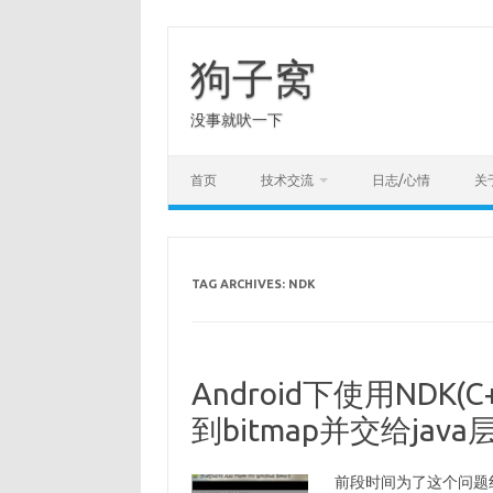
Skip
to
content
狗子窝
没事就吠一下
首页
技术交流
日志/心情
关
TAG ARCHIVES:
NDK
Android下使用NDK(
到bitmap并交给jav
前段时间为了这个问题