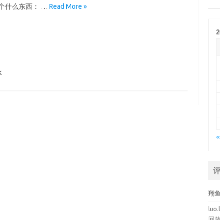
个什么东西： …
Read More »
2
K
«
翔
luo.
回放