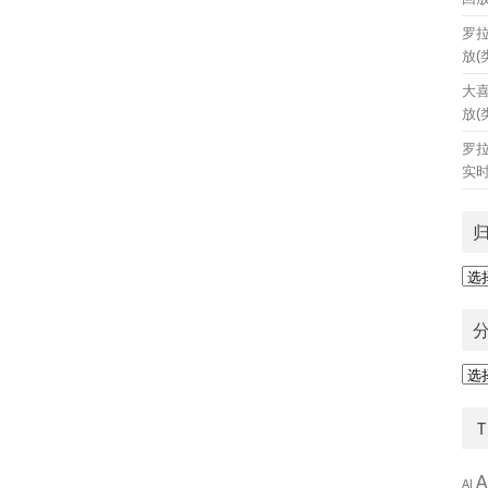
罗
放(
大
放(
罗
实时
归
档
分
类
A
AI