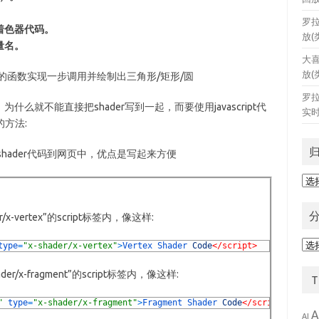
罗
着色器代码。
放(
量名。
大
放(
()这样的函数实现一步调用并绘制出三角形/矩形/圆
罗
就不能直接把shader写到一起，而要使用javascript代
实时
的方法:
hader代码到网页中，优点是写起来方便
归
档
/x-vertex”的script标签内，像这样:
分
type
=
"x-shader/x-vertex"
>
Vertex 
Shader 
Code
</script>
类
er/x-fragment”的script标签内，像这样:
"
type
=
"x-shader/x-fragment"
>
Fragment 
Shader 
Code
</script>
A
AI