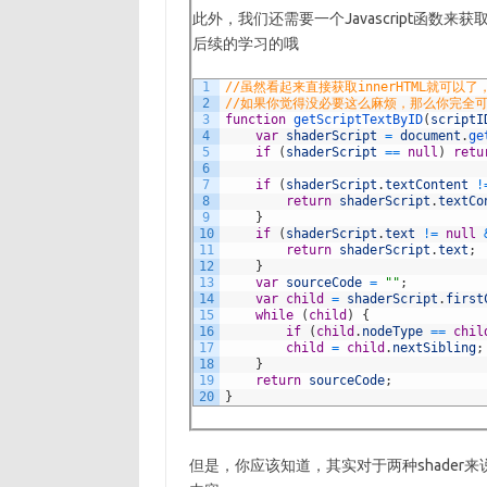
此外，我们还需要一个Javascript函
后续的学习的哦
1
//虽然看起来直接获取innerHTML就可以
2
//如果你觉得没必要这么麻烦，那么你完全可以
3
function
getScriptTextByID
(
scriptI
4
var
shaderScript
=
document
.
ge
5
if
(
shaderScript
==
null
)
retu
6
7
if
(
shaderScript
.
textContent
!
8
return
shaderScript
.
textCo
9
}
10
if
(
shaderScript
.
text
!=
null
11
return
shaderScript
.
text
;
12
}
13
var
sourceCode
=
""
;
14
var
child
=
shaderScript
.
first
15
while
(
child
)
{
16
if
(
child
.
nodeType
==
chil
17
child
=
child
.
nextSibling
;
18
}
19
return
sourceCode
;
20
}
但是，你应该知道，其实对于两种shader来说