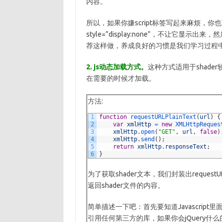
内容。
所以，如果你嫌script标签写起来麻烦，
style=”display:none”，不让它
荐这样做，养成良好的习惯是我们学习过程
2. js动态加载方式。
这种方式适用于shade
在需要的时候才加载。
方法:
1
function
requestURLPlainText
(
url
)
{
2
var
xmlHttp
=
new
XMLHttpReques
3
xmlHttp
.
open
(
"GET"
,
url
,
false
)
4
xmlHttp
.
send
(
)
;
5
return
xmlHttp
.
responseText
;
6
}
为了获取shader文本，我们封装出requestU
返回shader文件的内容。
简单描述一下吧：首先要知道Javascript里
引用任何第三方的库，如果你会jQuery什么的