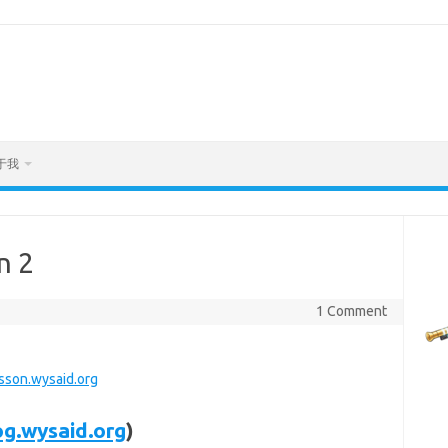
于我
 2
1 Comment
sson.wysaid.org
og.wysaid.org
)