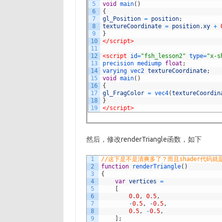
5
void
main
(
)
6
{
7
gl_Position
=
position
;
8
textureCoordinate
=
position
.
xy
+
9
}
10
</script>
11
12
<script 
id
=
"fsh_lesson2"
type
=
"x-s
13
precision 
mediump 
float
;
14
varying 
vec2 
textureCoordinate
;
15
void
main
(
)
16
{
17
gl_FragColor
=
vec4
(
textureCoordin
18
}
19
</script>
然后，修改renderTriangle函数，如下
1
//这下是不是清爽多了？而且shader代码就是纯
2
function
renderTriangle
(
)
3
{
4
var
vertices
=
5
[
6
0.0
,
0.5
,
7
-
0.5
,
-
0.5
,
8
0.5
,
-
0.5
,
9
]
;