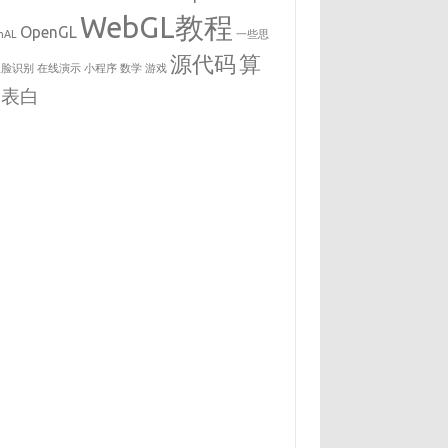
WebGL教程
OpenGL
nAL
一些思
源代码
算
人脸识别
在线演示
小程序
数学
游戏
表白