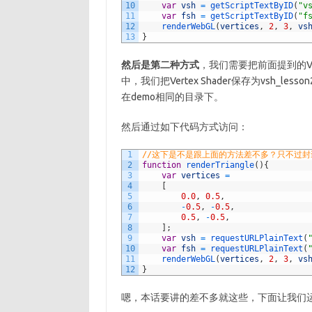
10
var
vsh
=
getScriptTextByID
(
"v
11
var
fsh
=
getScriptTextByID
(
"f
12
renderWebGL
(
vertices
,
2
,
3
,
vs
13
}
然后是第二种方式
，我们需要把前面提到的Vert
中，我们把Vertex Shader保存为vsh_lesson2
在demo相同的目录下。
然后通过如下代码方式访问：
1
//这下是不是跟上面的方法差不多？只不过
2
function
renderTriangle
(
)
{
3
var
vertices
=
4
[
5
0.0
,
0.5
,
6
-
0.5
,
-
0.5
,
7
0.5
,
-
0.5
,
8
]
;
9
var
vsh
=
requestURLPlainText
(
10
var
fsh
=
requestURLPlainText
(
11
renderWebGL
(
vertices
,
2
,
3
,
vs
12
}
嗯，本话要讲的差不多就这些，下面让我们