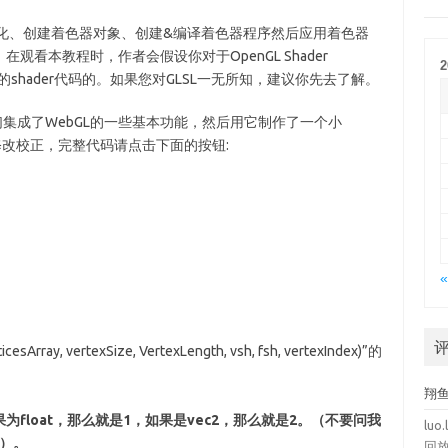
始化、创建着色器对象、创建&编译着色器程序然后应用着色器
看本教程时，作者会假设你对于OpenGL Shader
2
的shader代码的。如果您对GLSL一无所知，建议你先去了解。
我们集成了WebGL的一些基本功能，然后用它制作了一个小
修改校正，完整代码请点击下面的按钮:
«
, vertexSize, VertexLength, vsh, fsh, vertexIndex)”的
翔
float，那么就是1，如果是vec2，那么就是2。（不要问我
luo.
）。
回放