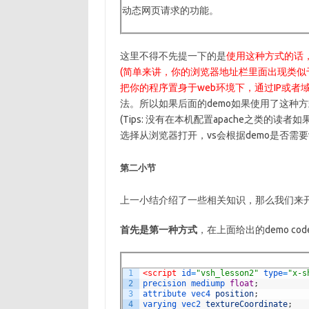
动态网页请求的功能。
这里不得不先提一下的是
使用这种方式的话，
(简单来讲，你的浏览器地址栏里面出现类似于f
把你的程序置身于web环境下，通过IP或者
法。所以如果后面的demo如果使用了这种方
(Tips: 没有在本机配置apache之类的读者
选择从浏览器打开，vs会根据demo是否需要w
第二小节
上一小结介绍了一些相关知识，那么我们来
首先是第一种方式
，在上面给出的demo co
1
<script 
id
=
"vsh_lesson2"
type
=
"x-s
2
precision 
mediump 
float
;
3
attribute 
vec4 
position
;
4
varying 
vec2 
textureCoordinate
;