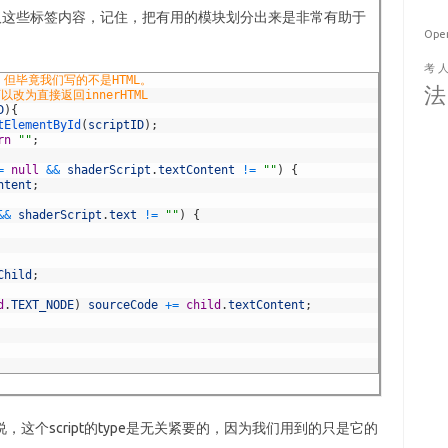
数来获取这些标签内容，记住，把有用的模块划分出来是非常有助于
Ope
考
了，但毕竟我们写的不是HTML。
法
改为直接返回innerHTML
D
)
{
tElementById
(
scriptID
)
;
rn
""
;
=
null
&&
shaderScript
.
textContent
!=
""
)
{
ntent
;
&&
shaderScript
.
text
!=
""
)
{
Child
;
d
.
TEXT_NODE
)
sourceCode
+=
child
.
textContent
;
，这个script的type是无关紧要的，因为我们用到的只是它的