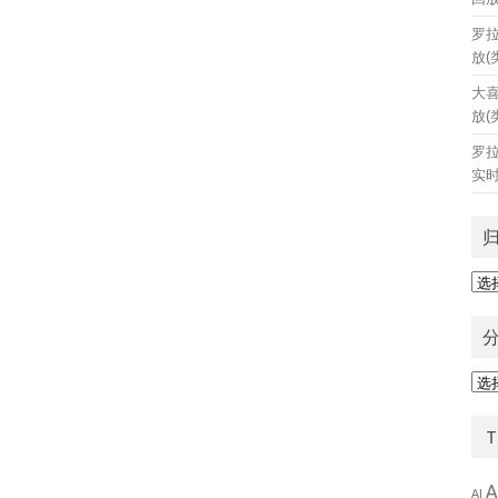
罗
放(
大
放(
罗
实时
归
档
分
类
A
AI