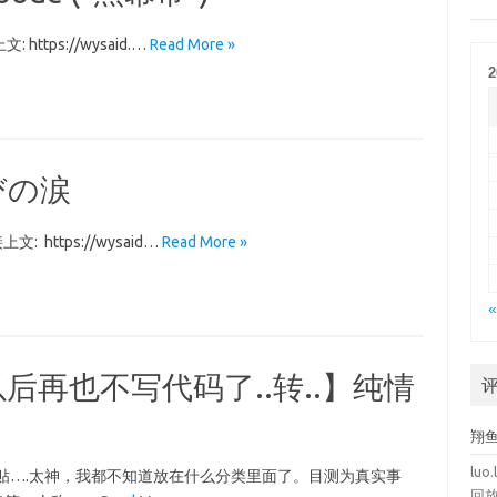
文: https://wysaid.…
Read More »
2
びの涙
接上文: https://wysaid…
Read More »
«
再也不写代码了..转..】纯情
翔
luo.
贴….太神，我都不知道放在什么分类里面了。目测为真实事
回放