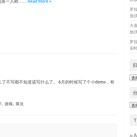
狼魂第一人称……
Read More »
罗
放(
大
放(
罗
实时
归
了不写都不知道该写什么了。 6月的时候写了个小demo，有
档
学
,
游戏
,
算法
分
类
A
AI