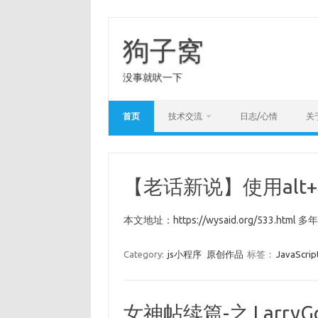
Skip
to
content
狗子窝
没事就吠一下
首页
技术交流
日志/心情
关
【老话新说】使用alt
本文地址：https://wysaid.org/53
Category:
js小程序
原创作品
标签：
JavaScrip
女神帖续篇-之 LarryGo